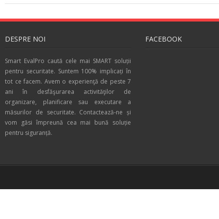
DESPRE NOI
FACEBOOK
Smart EvalPro caută cele mai SMART soluții
pentru securitate. Suntem 100% implicați în
tot ce facem. Avem o experienţă de peste 7
ani în desfăşurarea activităţilor de
organizare, planificare sau executare a
măsurilor de securitate. Contactează-ne și
vom găsi împreună cea mai bună soluție
pentru siguranță.