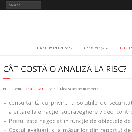
De ce Smart Evalpro?
Consultanță
Evaluar
CÂT COSTĂ O ANALIZĂ LA RISC?
Pretul pentru
analiza la risc
se calculeaza avand in vedere:
consultanță cu privire la soluțiile de securi
alertare la efracție, supraveghere video, contr
Prețul este negociat în funcție de obiectele de 
Costul evaluarii și a măsurilor din raportul d