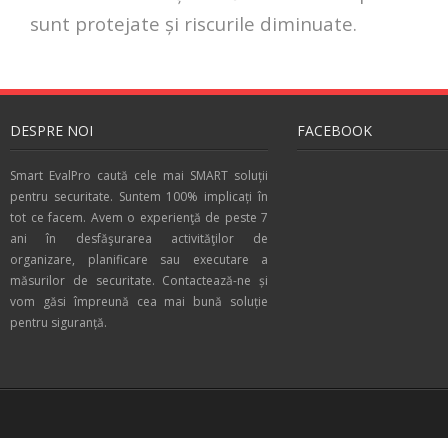
sunt protejate și riscurile diminuate.
DESPRE NOI
FACEBOOK
Smart EvalPro caută cele mai SMART soluții
pentru securitate. Suntem 100% implicați în
tot ce facem. Avem o experienţă de peste 7
ani în desfăşurarea activităţilor de
organizare, planificare sau executare a
măsurilor de securitate. Contactează-ne și
vom găsi împreună cea mai bună soluție
pentru siguranță.